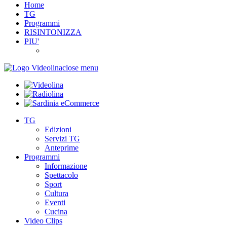
Home
TG
Programmi
RISINTONIZZA
PIU'
close menu
TG
Edizioni
Servizi TG
Anteprime
Programmi
Informazione
Spettacolo
Sport
Cultura
Eventi
Cucina
Video Clips