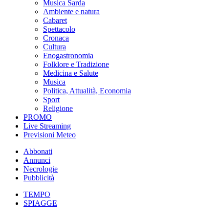
Musica Sarda
Ambiente e natura
Cabaret
Spettacolo
Cronaca
Cultura
Enogastronomia
Folklore e Tradizione
Medicina e Salute
Musica
Politica, Attualità, Economia
Sport
Religione
PROMO
Live Streaming
Previsioni Meteo
Abbonati
Annunci
Necrologie
Pubblicità
TEMPO
SPIAGGE