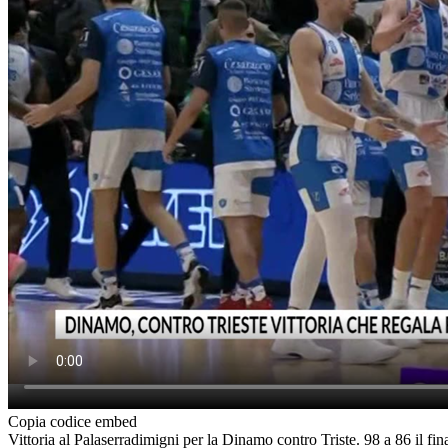
Copia codice embed
Vittoria al Palaserradimigni per la Dinamo contro Triste. 98 a 86 il f