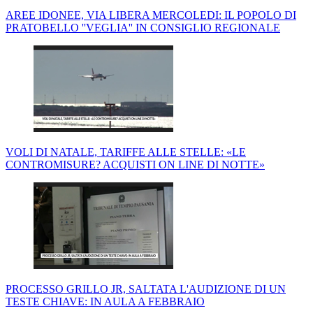
AREE IDONEE, VIA LIBERA MERCOLEDI: IL POPOLO DI
PRATOBELLO ''VEGLIA'' IN CONSIGLIO REGIONALE
VOLI DI NATALE, TARIFFE ALLE STELLE: «LE
CONTROMISURE? ACQUISTI ON LINE DI NOTTE»
PROCESSO GRILLO JR, SALTATA L'AUDIZIONE DI UN
TESTE CHIAVE: IN AULA A FEBBRAIO