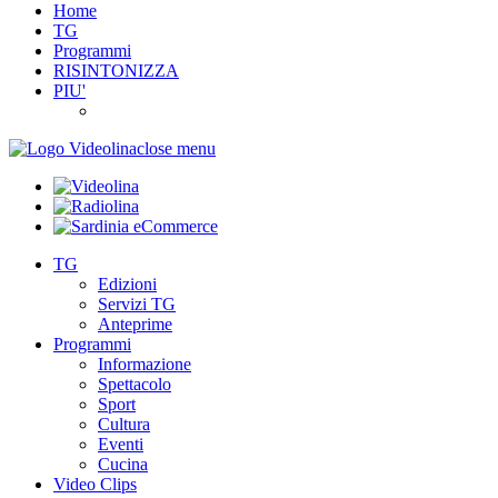
Home
TG
Programmi
RISINTONIZZA
PIU'
close menu
TG
Edizioni
Servizi TG
Anteprime
Programmi
Informazione
Spettacolo
Sport
Cultura
Eventi
Cucina
Video Clips