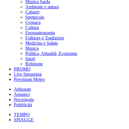
Musica Sarda
Ambiente e natura
Cabaret
Spettacolo
Cronaca
Cultura
Enogastronomia
Folklore e Tradizione
Medicina e Salute
Musica
Politica, Attualità, Economia
Sport
Religione
PROMO
Live Streaming
Previsioni Meteo
Abbonati
Annunci
Necrologie
Pubblicità
TEMPO
SPIAGGE