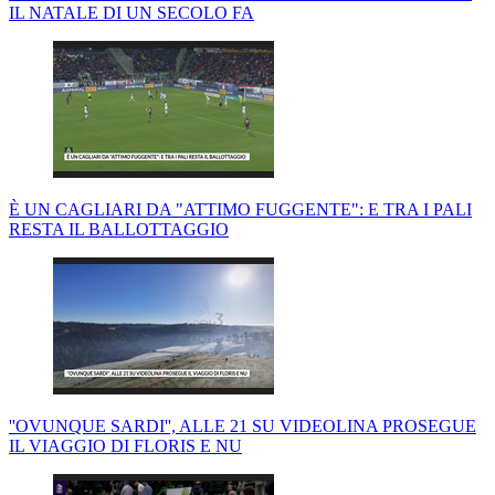
IL NATALE DI UN SECOLO FA
È UN CAGLIARI DA "ATTIMO FUGGENTE": E TRA I PALI
RESTA IL BALLOTTAGGIO
''OVUNQUE SARDI'', ALLE 21 SU VIDEOLINA PROSEGUE
IL VIAGGIO DI FLORIS E NU