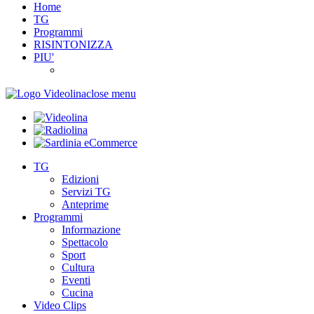
Home
TG
Programmi
RISINTONIZZA
PIU'
close menu
TG
Edizioni
Servizi TG
Anteprime
Programmi
Informazione
Spettacolo
Sport
Cultura
Eventi
Cucina
Video Clips