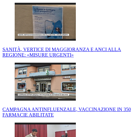
SANITÀ, VERTICE DI MAGGIORANZA E ANCI ALLA
REGIONE: «MISURE URGENTI»
CAMPAGNA ANTINFLUENZALE, VACCINAZIONE IN 350
FARMACIE ABILITATE