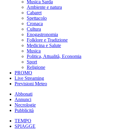
Musica Sarda
Ambiente e natura
Cabaret
Spettacolo
Cronaca
Cultura
Enogastronomia
Folklore e Tradizione
Medicina e Salute
Musica
Politica, Attualità, Economia
Sport
Religione
PROMO
Live Streaming
Previsioni Meteo
Abbonati
Annunci
Necrologie
Pubblicità
TEMPO
SPIAGGE