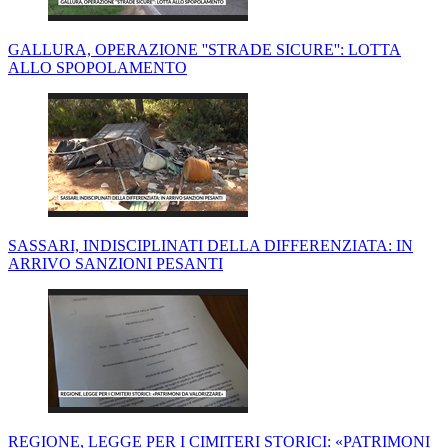
GALLURA, OPERAZIONE ''STRADE SICURE'': LOTTA
ALLO SPOPOLAMENTO
SASSARI, INDISCIPLINATI DELLA DIFFERENZIATA: IN
ARRIVO SANZIONI PESANTI
REGIONE, LEGGE PER I CIMITERI STORICI: «PATRIMONI