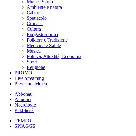
Musica Sarda
Ambiente e natura
Cabaret
Spettacolo
Cronaca
Cultura
Enogastronomia
Folklore e Tradizione
Medicina e Salute
Musica
Politica, Attualità, Economia
Sport
Religione
PROMO
Live Streaming
Previsioni Meteo
Abbonati
Annunci
Necrologie
Pubblicità
TEMPO
SPIAGGE