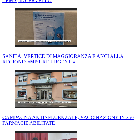
TEMA, IL CERVELLO
SANITÀ, VERTICE DI MAGGIORANZA E ANCI ALLA
REGIONE: «MISURE URGENTI»
CAMPAGNA ANTINFLUENZALE, VACCINAZIONE IN 350
FARMACIE ABILITATE