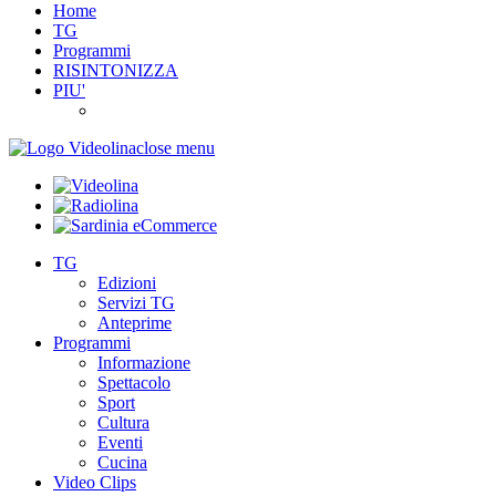
Home
TG
Programmi
RISINTONIZZA
PIU'
close menu
TG
Edizioni
Servizi TG
Anteprime
Programmi
Informazione
Spettacolo
Sport
Cultura
Eventi
Cucina
Video Clips