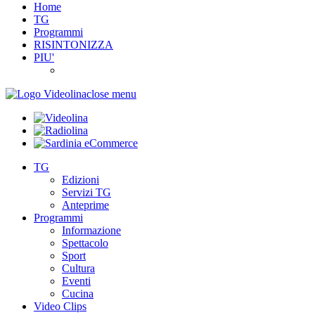
Home
TG
Programmi
RISINTONIZZA
PIU'
close menu
TG
Edizioni
Servizi TG
Anteprime
Programmi
Informazione
Spettacolo
Sport
Cultura
Eventi
Cucina
Video Clips