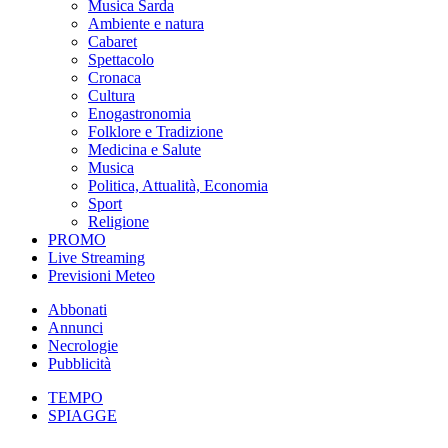
Musica Sarda
Ambiente e natura
Cabaret
Spettacolo
Cronaca
Cultura
Enogastronomia
Folklore e Tradizione
Medicina e Salute
Musica
Politica, Attualità, Economia
Sport
Religione
PROMO
Live Streaming
Previsioni Meteo
Abbonati
Annunci
Necrologie
Pubblicità
TEMPO
SPIAGGE