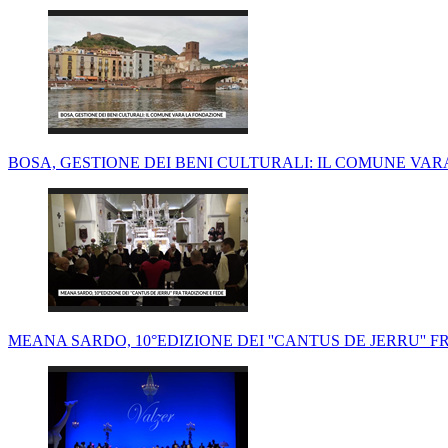
BOSA, GESTIONE DEI BENI CULTURALI: IL COMUNE VA
MEANA SARDO, 10°EDIZIONE DEI ''CANTUS DE JERRU'' F