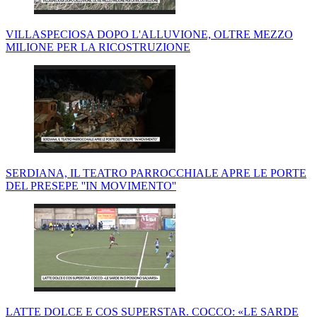
VILLASPECIOSA DOPO L'ALLUVIONE, OLTRE MEZZO
MILIONE PER LA RICOSTRUZIONE
SERDIANA, IL TEATRO PARROCCHIALE APRE LE PORTE
DEL PRESEPE ''IN MOVIMENTO''
LATTE DOLCE E COS SUPERSTAR. COCCO: «LE SARDE