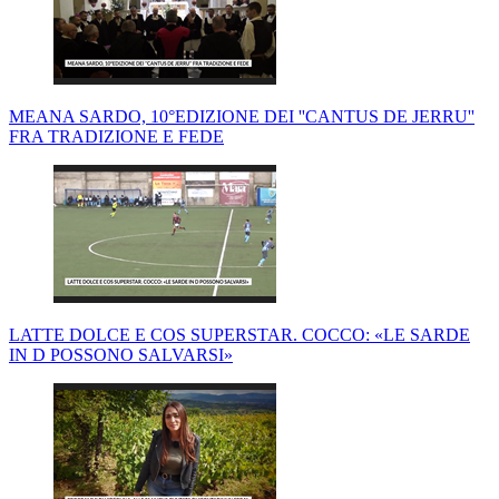
MEANA SARDO, 10°EDIZIONE DEI ''CANTUS DE JERRU''
FRA TRADIZIONE E FEDE
LATTE DOLCE E COS SUPERSTAR. COCCO: «LE SARDE
IN D POSSONO SALVARSI»