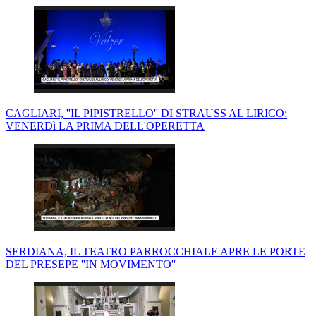
CAGLIARI, ''IL PIPISTRELLO'' DI STRAUSS AL LIRICO:
VENERDì LA PRIMA DELL'OPERETTA
SERDIANA, IL TEATRO PARROCCHIALE APRE LE PORTE
DEL PRESEPE ''IN MOVIMENTO''