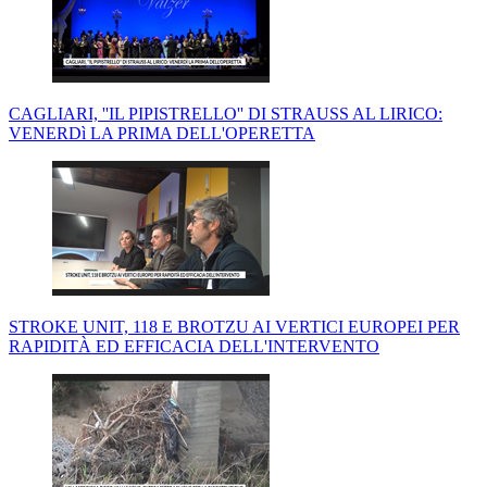
CAGLIARI, ''IL PIPISTRELLO'' DI STRAUSS AL LIRICO:
VENERDì LA PRIMA DELL'OPERETTA
STROKE UNIT, 118 E BROTZU AI VERTICI EUROPEI PER
RAPIDITÀ ED EFFICACIA DELL'INTERVENTO