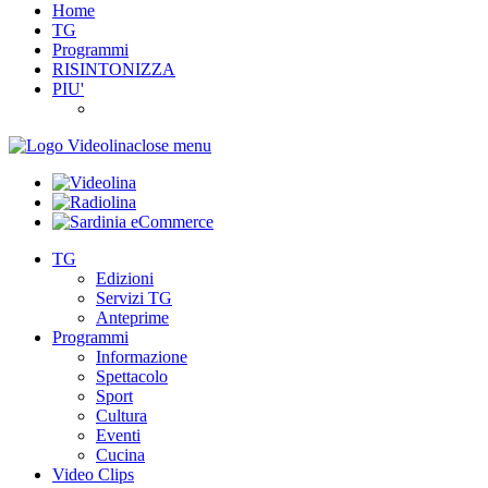
Home
TG
Programmi
RISINTONIZZA
PIU'
close menu
TG
Edizioni
Servizi TG
Anteprime
Programmi
Informazione
Spettacolo
Sport
Cultura
Eventi
Cucina
Video Clips