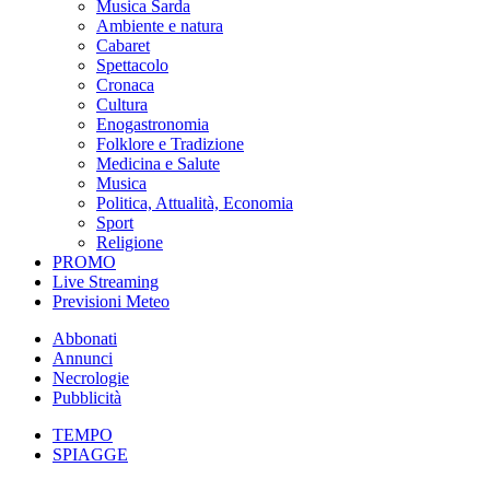
Musica Sarda
Ambiente e natura
Cabaret
Spettacolo
Cronaca
Cultura
Enogastronomia
Folklore e Tradizione
Medicina e Salute
Musica
Politica, Attualità, Economia
Sport
Religione
PROMO
Live Streaming
Previsioni Meteo
Abbonati
Annunci
Necrologie
Pubblicità
TEMPO
SPIAGGE