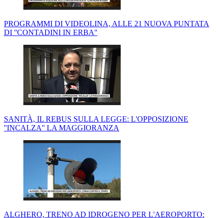
PROGRAMMI DI VIDEOLINA, ALLE 21 NUOVA PUNTATA
DI ''CONTADINI IN ERBA''
SANITÀ, IL REBUS SULLA LEGGE: L'OPPOSIZIONE
''INCALZA'' LA MAGGIORANZA
ALGHERO, TRENO AD IDROGENO PER L'AEROPORTO: