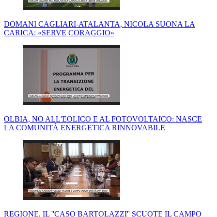
DOMANI CAGLIARI-ATALANTA, NICOLA SUONA LA
CARICA: «SERVE CORAGGIO»
OLBIA, NO ALL'EOLICO E AL FOTOVOLTAICO: NASCE
LA COMUNITÀ ENERGETICA RINNOVABILE
REGIONE, IL ''CASO BARTOLAZZI'' SCUOTE IL CAMPO