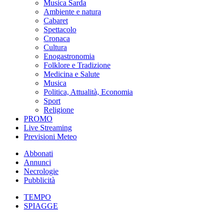
Musica Sarda
Ambiente e natura
Cabaret
Spettacolo
Cronaca
Cultura
Enogastronomia
Folklore e Tradizione
Medicina e Salute
Musica
Politica, Attualità, Economia
Sport
Religione
PROMO
Live Streaming
Previsioni Meteo
Abbonati
Annunci
Necrologie
Pubblicità
TEMPO
SPIAGGE