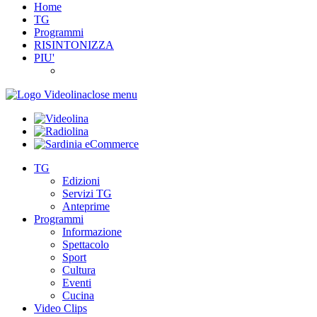
Home
TG
Programmi
RISINTONIZZA
PIU'
close menu
TG
Edizioni
Servizi TG
Anteprime
Programmi
Informazione
Spettacolo
Sport
Cultura
Eventi
Cucina
Video Clips