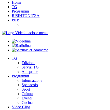
Home
TG
Programmi
RISINTONIZZA
PIU'
close menu
TG
Edizioni
Servizi TG
Anteprime
Programmi
Informazione
Spettacolo
Sport
Cultura
Eventi
Cucina
Video Clips