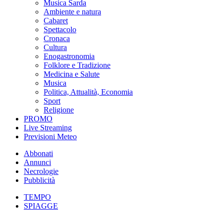
Musica Sarda
Ambiente e natura
Cabaret
Spettacolo
Cronaca
Cultura
Enogastronomia
Folklore e Tradizione
Medicina e Salute
Musica
Politica, Attualità, Economia
Sport
Religione
PROMO
Live Streaming
Previsioni Meteo
Abbonati
Annunci
Necrologie
Pubblicità
TEMPO
SPIAGGE