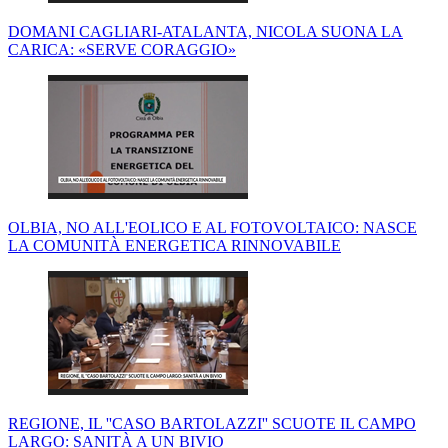
DOMANI CAGLIARI-ATALANTA, NICOLA SUONA LA
CARICA: «SERVE CORAGGIO»
OLBIA, NO ALL'EOLICO E AL FOTOVOLTAICO: NASCE
LA COMUNITÀ ENERGETICA RINNOVABILE
REGIONE, IL ''CASO BARTOLAZZI'' SCUOTE IL CAMPO
LARGO: SANITÀ A UN BIVIO