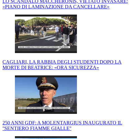
LO SCANDALO MACCHERONIS, VIETATO INVASARE:
«PIANO DI LAMINAZIONE DA CANCELLARE»
CAGLIARI, LA RABBIA DEGLI STUDENTI DOPO LA
MORTE DI BEATRICE: «ORA SICUREZZA»
250 ANNI GDF: A MOLENTARGIUS INAUGURATO IL
''SENTIERO FIAMME GIALLE''