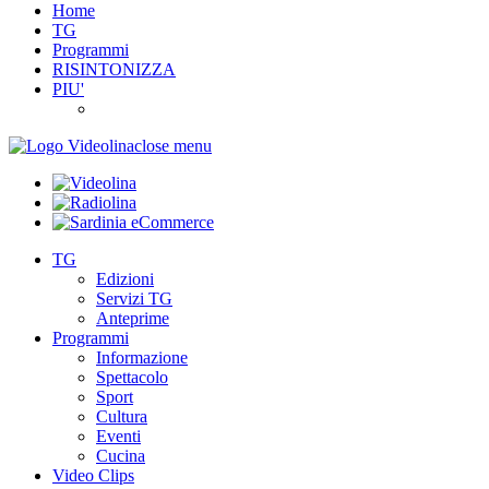
Home
TG
Programmi
RISINTONIZZA
PIU'
close menu
TG
Edizioni
Servizi TG
Anteprime
Programmi
Informazione
Spettacolo
Sport
Cultura
Eventi
Cucina
Video Clips