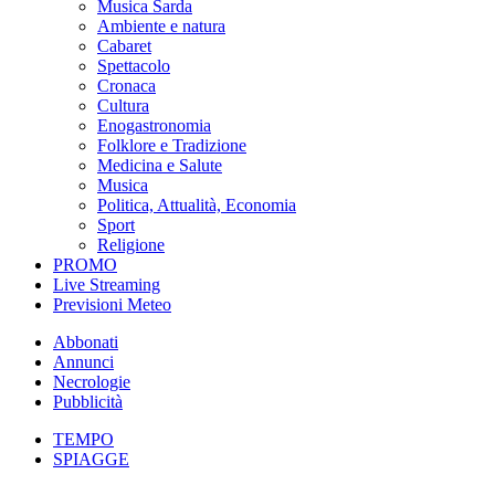
Musica Sarda
Ambiente e natura
Cabaret
Spettacolo
Cronaca
Cultura
Enogastronomia
Folklore e Tradizione
Medicina e Salute
Musica
Politica, Attualità, Economia
Sport
Religione
PROMO
Live Streaming
Previsioni Meteo
Abbonati
Annunci
Necrologie
Pubblicità
TEMPO
SPIAGGE