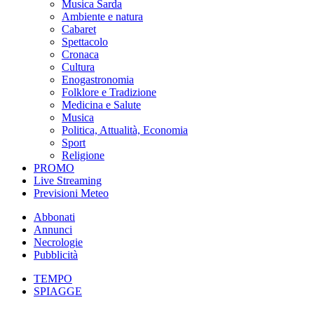
Musica Sarda
Ambiente e natura
Cabaret
Spettacolo
Cronaca
Cultura
Enogastronomia
Folklore e Tradizione
Medicina e Salute
Musica
Politica, Attualità, Economia
Sport
Religione
PROMO
Live Streaming
Previsioni Meteo
Abbonati
Annunci
Necrologie
Pubblicità
TEMPO
SPIAGGE