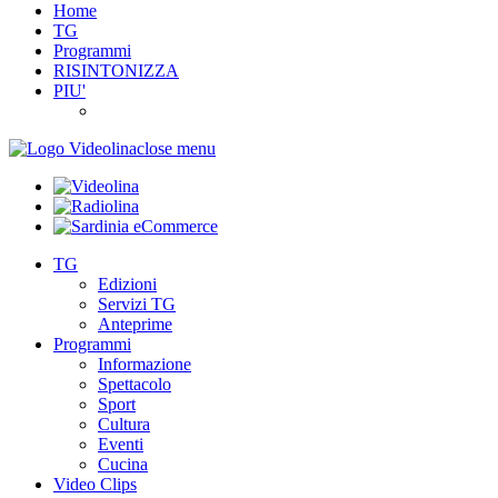
Home
TG
Programmi
RISINTONIZZA
PIU'
close menu
TG
Edizioni
Servizi TG
Anteprime
Programmi
Informazione
Spettacolo
Sport
Cultura
Eventi
Cucina
Video Clips