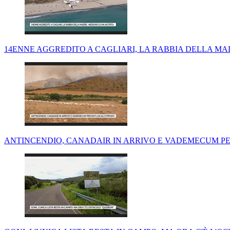
14ENNE AGGREDITO A CAGLIARI, LA RABBIA DELLA MA
ANTINCENDIO, CANADAIR IN ARRIVO E VADEMECUM PER