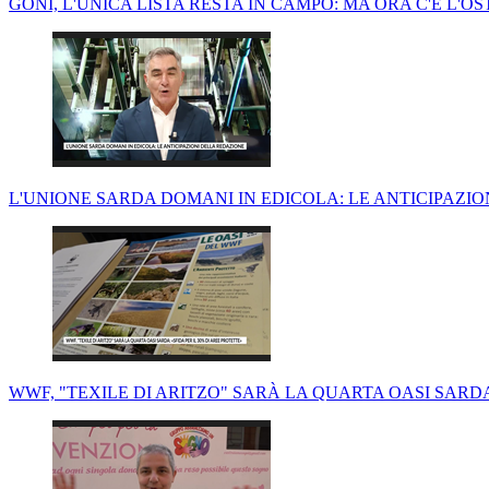
GONI, L'UNICA LISTA RESTA IN CAMPO: MA ORA C'È L'O
L'UNIONE SARDA DOMANI IN EDICOLA: LE ANTICIPAZI
WWF, "TEXILE DI ARITZO" SARÀ LA QUARTA OASI SARDA: