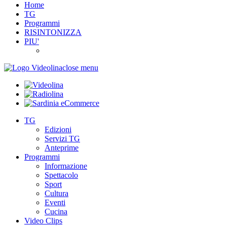
Home
TG
Programmi
RISINTONIZZA
PIU'
close menu
TG
Edizioni
Servizi TG
Anteprime
Programmi
Informazione
Spettacolo
Sport
Cultura
Eventi
Cucina
Video Clips