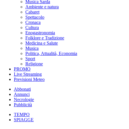
Musica Sarda
Ambiente e natura
Cabaret
Spettacolo
Cronaca
Cultura
Enogastronomia
Folklore e Tradizione
Medicina e Salute
Musica
Politica, Attualità, Economia
Sport
Religione
PROMO
Live Streaming
Previsioni Meteo
Abbonati
Annunci
Necrologie
Pubblicità
TEMPO
SPIAGGE