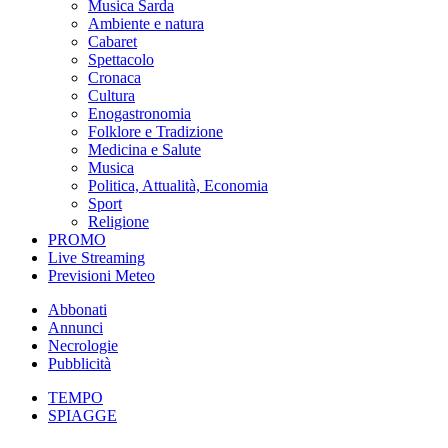
Musica Sarda
Ambiente e natura
Cabaret
Spettacolo
Cronaca
Cultura
Enogastronomia
Folklore e Tradizione
Medicina e Salute
Musica
Politica, Attualità, Economia
Sport
Religione
PROMO
Live Streaming
Previsioni Meteo
Abbonati
Annunci
Necrologie
Pubblicità
TEMPO
SPIAGGE