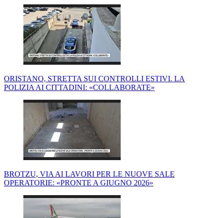
ORISTANO, STRETTA SUI CONTROLLI ESTIVI. LA
POLIZIA AI CITTADINI: «COLLABORATE»
BROTZU, VIA AI LAVORI PER LE NUOVE SALE
OPERATORIE: «PRONTE A GIUGNO 2026»