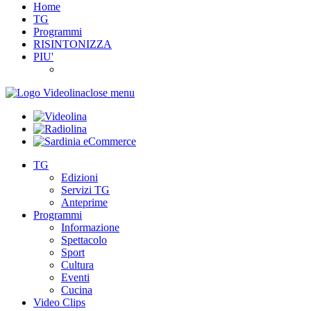
Home
TG
Programmi
RISINTONIZZA
PIU'
close menu
TG
Edizioni
Servizi TG
Anteprime
Programmi
Informazione
Spettacolo
Sport
Cultura
Eventi
Cucina
Video Clips