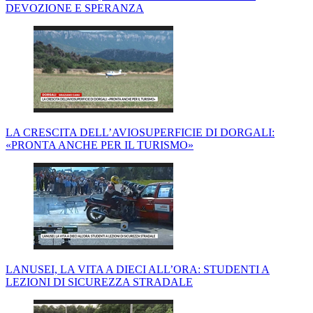
DEVOZIONE E SPERANZA
LA CRESCITA DELL’AVIOSUPERFICIE DI DORGALI:
«PRONTA ANCHE PER IL TURISMO»
LANUSEI, LA VITA A DIECI ALL’ORA: STUDENTI A
LEZIONI DI SICUREZZA STRADALE