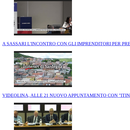
A SASSARI L'INCONTRO CON GLI IMPRENDITORI PER P
VIDEOLINA, ALLE 21 NUOVO APPUNTAMENTO CON ''ITIN