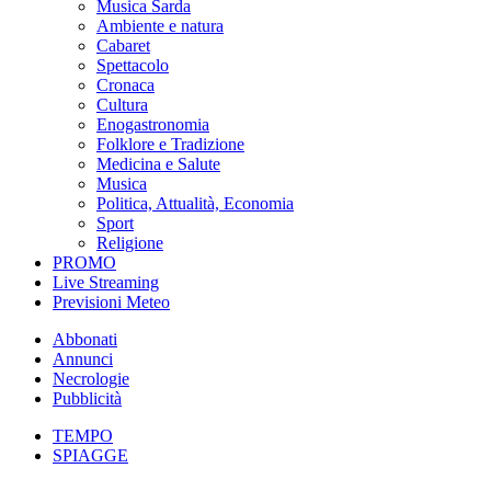
Musica Sarda
Ambiente e natura
Cabaret
Spettacolo
Cronaca
Cultura
Enogastronomia
Folklore e Tradizione
Medicina e Salute
Musica
Politica, Attualità, Economia
Sport
Religione
PROMO
Live Streaming
Previsioni Meteo
Abbonati
Annunci
Necrologie
Pubblicità
TEMPO
SPIAGGE