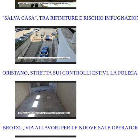
''SALVA CASA'', TRA RIFINITURE E RISCHIO IMPUGNAZIO
ORISTANO, STRETTA SUI CONTROLLI ESTIVI. LA POLIZIA
BROTZU, VIA AI LAVORI PER LE NUOVE SALE OPERATORI