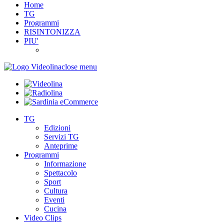
Home
TG
Programmi
RISINTONIZZA
PIU'
close menu
TG
Edizioni
Servizi TG
Anteprime
Programmi
Informazione
Spettacolo
Sport
Cultura
Eventi
Cucina
Video Clips