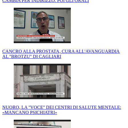
CAMBIA PER INDIRIZZO. POI GLI ORALI
CANCRO ALLA PROSTATA, CURA ALL'AVANGUARDIA
AL ''BROTZU'' DI CAGLIARI
NUORO, LA ''VOCE'' DEI CENTRI DI SALUTE MENTALE:
«MANCANO PSICHIATRI»