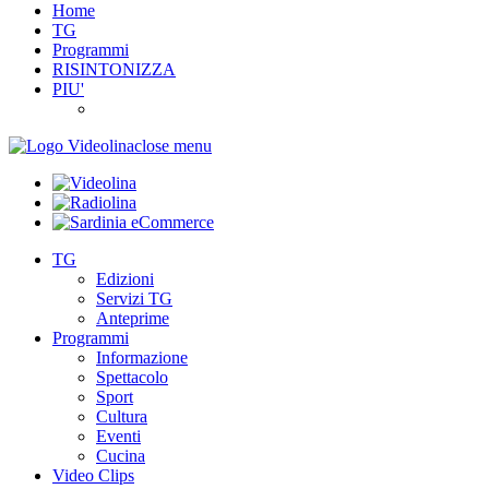
Home
TG
Programmi
RISINTONIZZA
PIU'
close menu
TG
Edizioni
Servizi TG
Anteprime
Programmi
Informazione
Spettacolo
Sport
Cultura
Eventi
Cucina
Video Clips