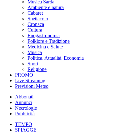
Musica Sarda
Ambiente e natura
Cabaret
Spettacolo
Cronaca
Cultura
Enogastronomia
Folklore e Tradizione
Medicina e Salute
Musica
Politica, Attualità, Economia
Sport
Religione
PROMO
Live Streaming
Previsioni Meteo
Abbonati
Annunci
Necrologie
Pubblicità
TEMPO
SPIAGGE