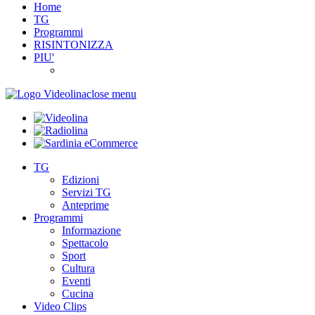
Home
TG
Programmi
RISINTONIZZA
PIU'
close menu
TG
Edizioni
Servizi TG
Anteprime
Programmi
Informazione
Spettacolo
Sport
Cultura
Eventi
Cucina
Video Clips