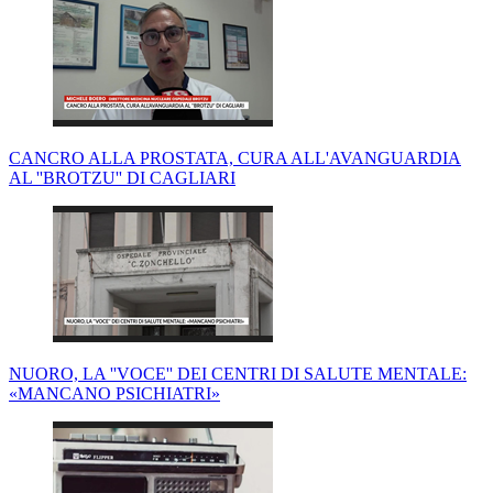
CANCRO ALLA PROSTATA, CURA ALL'AVANGUARDIA
AL ''BROTZU'' DI CAGLIARI
NUORO, LA ''VOCE'' DEI CENTRI DI SALUTE MENTALE:
«MANCANO PSICHIATRI»