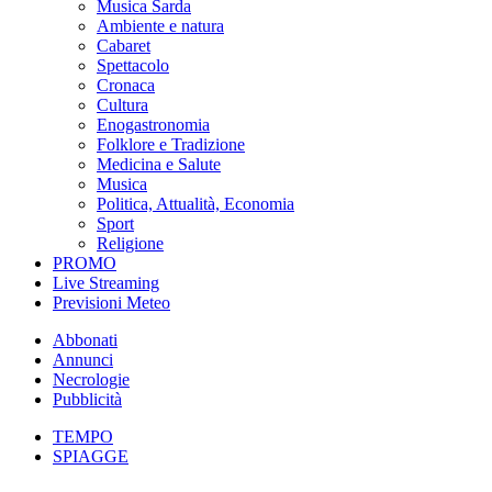
Musica Sarda
Ambiente e natura
Cabaret
Spettacolo
Cronaca
Cultura
Enogastronomia
Folklore e Tradizione
Medicina e Salute
Musica
Politica, Attualità, Economia
Sport
Religione
PROMO
Live Streaming
Previsioni Meteo
Abbonati
Annunci
Necrologie
Pubblicità
TEMPO
SPIAGGE