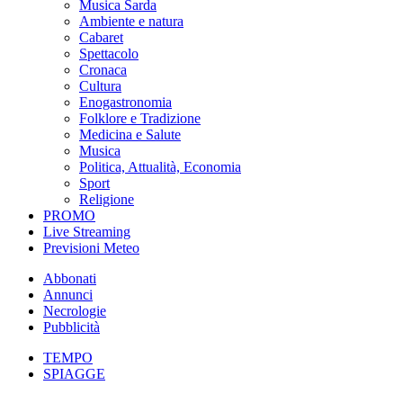
Musica Sarda
Ambiente e natura
Cabaret
Spettacolo
Cronaca
Cultura
Enogastronomia
Folklore e Tradizione
Medicina e Salute
Musica
Politica, Attualità, Economia
Sport
Religione
PROMO
Live Streaming
Previsioni Meteo
Abbonati
Annunci
Necrologie
Pubblicità
TEMPO
SPIAGGE