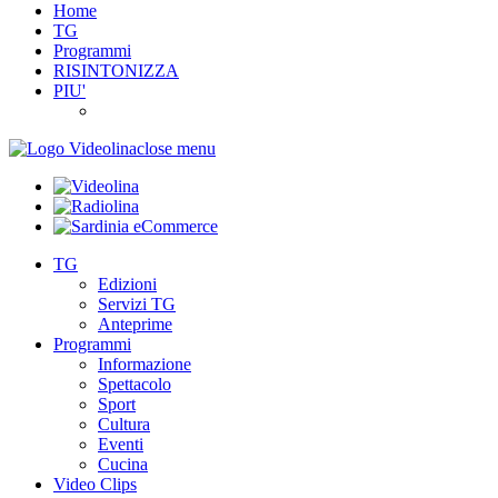
Home
TG
Programmi
RISINTONIZZA
PIU'
close menu
TG
Edizioni
Servizi TG
Anteprime
Programmi
Informazione
Spettacolo
Sport
Cultura
Eventi
Cucina
Video Clips