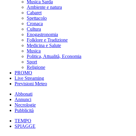
Musica Sarda
Ambiente e natura
Cabaret
Spettacolo
Cronaca
Cultura
Enogastronomia
Folklore e Tradizione
Medicina e Salute
Musica
Politica, Attualità, Economia
Sport
Religione
PROMO
Live Streaming
Previsioni Meteo
Abbonati
Annunci
Necrologie
Pubblicità
TEMPO
SPIAGGE