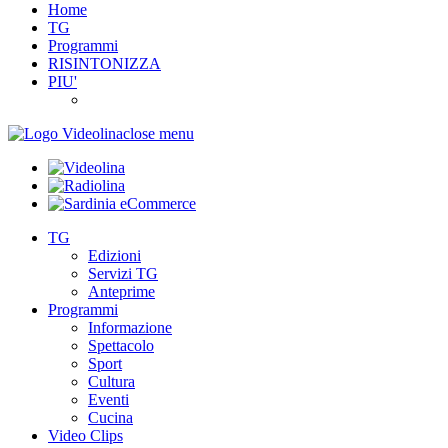
Home
TG
Programmi
RISINTONIZZA
PIU'
close menu
TG
Edizioni
Servizi TG
Anteprime
Programmi
Informazione
Spettacolo
Sport
Cultura
Eventi
Cucina
Video Clips