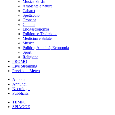
Musica Sarda
Ambiente e natura
Cabaret
Spettacolo
Cronaca
Cultura
Enogastronomia
Folklore e Tradizione
Medicina e Salute
Musica
Politica, Attualità, Economia
Sport
Religione
PROMO
Live Streaming
Previsioni Meteo
Abbonati
Annunci
Necrologie
Pubblicità
TEMPO
SPIAGGE