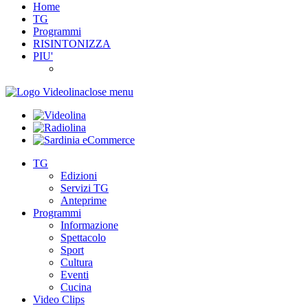
Home
TG
Programmi
RISINTONIZZA
PIU'
close menu
TG
Edizioni
Servizi TG
Anteprime
Programmi
Informazione
Spettacolo
Sport
Cultura
Eventi
Cucina
Video Clips