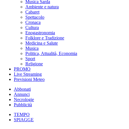
Musica Sarda
Ambiente e natura
Cabaret
Spettacolo
Cronaca
Cultura
Enogastronomia
Folklore e Tradizione
Medicina e Salute
Musica
Politica, Attualità, Economia
Sport
Religione
PROMO
Live Streaming
Previsioni Meteo
Abbonati
Annunci
Necrologie
Pubblicità
TEMPO
SPIAGGE