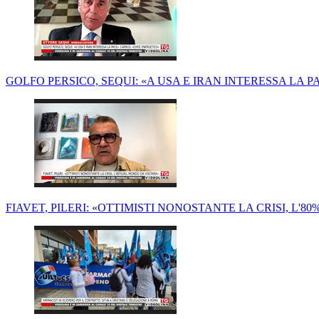
GOLFO PERSICO, SEQUI: «A USA E IRAN INTERESSA LA 
FIAVET, PILERI: «OTTIMISTI NONOSTANTE LA CRISI, L'