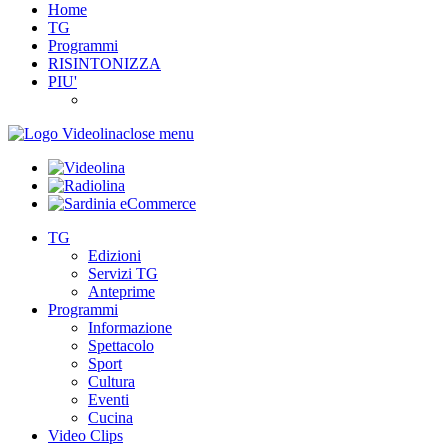
Home
TG
Programmi
RISINTONIZZA
PIU'
close menu
TG
Edizioni
Servizi TG
Anteprime
Programmi
Informazione
Spettacolo
Sport
Cultura
Eventi
Cucina
Video Clips