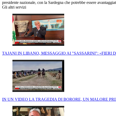
presidente nazionale, con la Sardegna che potrebbe essere avantaggiat
Gli altri servizi
TAJANI IN LIBANO, MESSAGGIO AI "SASSARINI": «FIERI 
IN UN VIDEO LA TRAGEDIA DI BORORE, UN MALORE PR