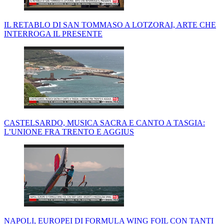
IL RETABLO DI SAN TOMMASO A LOTZORAI, ARTE CHE
INTERROGA IL PRESENTE
CASTELSARDO, MUSICA SACRA E CANTO A TASGIA:
L’UNIONE FRA TRENTO E AGGIUS
NAPOLI, EUROPEI DI FORMULA WING FOIL CON TANTI