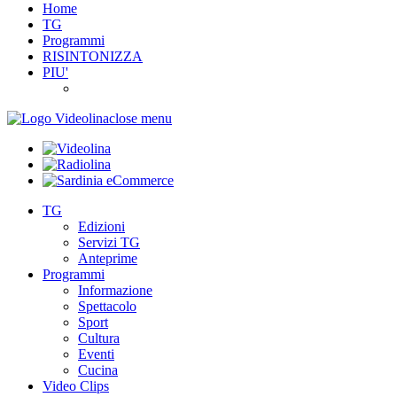
Home
TG
Programmi
RISINTONIZZA
PIU'
close menu
TG
Edizioni
Servizi TG
Anteprime
Programmi
Informazione
Spettacolo
Sport
Cultura
Eventi
Cucina
Video Clips