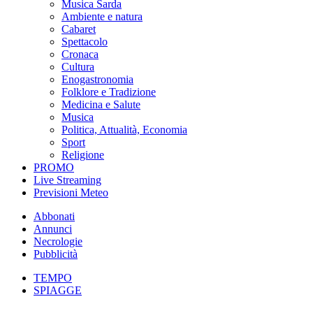
Musica Sarda
Ambiente e natura
Cabaret
Spettacolo
Cronaca
Cultura
Enogastronomia
Folklore e Tradizione
Medicina e Salute
Musica
Politica, Attualità, Economia
Sport
Religione
PROMO
Live Streaming
Previsioni Meteo
Abbonati
Annunci
Necrologie
Pubblicità
TEMPO
SPIAGGE