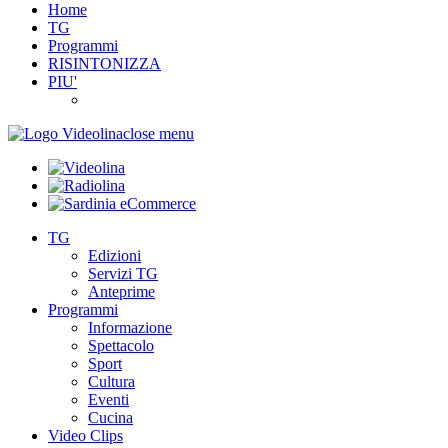
Home
TG
Programmi
RISINTONIZZA
PIU'
close menu
TG
Edizioni
Servizi TG
Anteprime
Programmi
Informazione
Spettacolo
Sport
Cultura
Eventi
Cucina
Video Clips