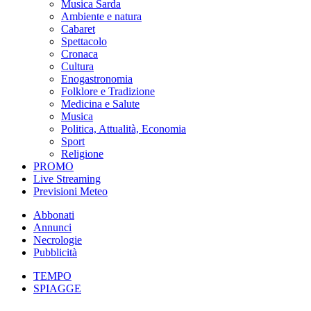
Musica Sarda
Ambiente e natura
Cabaret
Spettacolo
Cronaca
Cultura
Enogastronomia
Folklore e Tradizione
Medicina e Salute
Musica
Politica, Attualità, Economia
Sport
Religione
PROMO
Live Streaming
Previsioni Meteo
Abbonati
Annunci
Necrologie
Pubblicità
TEMPO
SPIAGGE