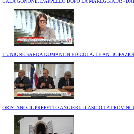
CALA GONONE, L'APPELLO DOPO LA MAREGGIATA: «DAT
L'UNIONE SARDA DOMANI IN EDICOLA, LE ANTICIPAZI
ORISTANO, IL PREFETTO ANGIERI: «LASCIO LA PROVINCI