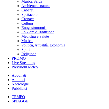
Musica Sarda
Ambiente e natura
Cabaret
Spettacolo
Cronaca
Cultura
Enogastronomia
Folklore e Tradizione
Medicina e Salute
Musica
Politica, Attualità, Economia
Sport
Religione
PROMO
Live Streaming
Previsioni Meteo
Abbonati
Annunci
Necrologie
Pubblicità
TEMPO
SPIAGGE