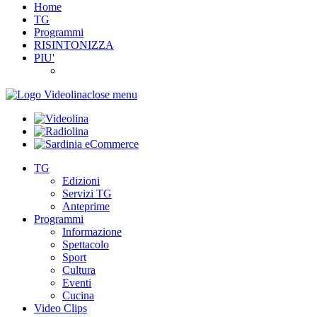
Home
TG
Programmi
RISINTONIZZA
PIU'
close menu
TG
Edizioni
Servizi TG
Anteprime
Programmi
Informazione
Spettacolo
Sport
Cultura
Eventi
Cucina
Video Clips