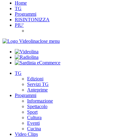
Home
TG
Programmi
RISINTONIZZA
PIU'
close menu
TG
Edizioni
Servizi TG
Anteprime
Programmi
Informazione
Spettacolo
Sport
Cultura
Eventi
Cucina
Video Clips