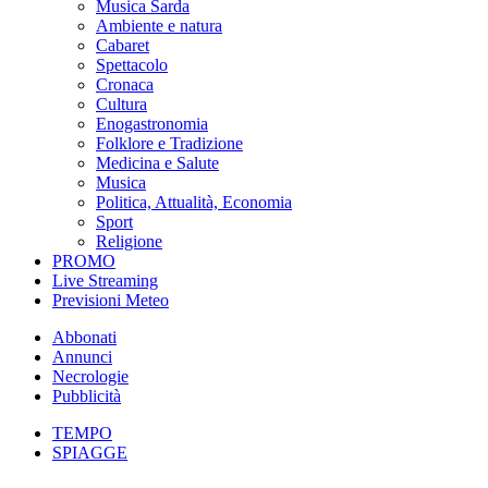
Musica Sarda
Ambiente e natura
Cabaret
Spettacolo
Cronaca
Cultura
Enogastronomia
Folklore e Tradizione
Medicina e Salute
Musica
Politica, Attualità, Economia
Sport
Religione
PROMO
Live Streaming
Previsioni Meteo
Abbonati
Annunci
Necrologie
Pubblicità
TEMPO
SPIAGGE