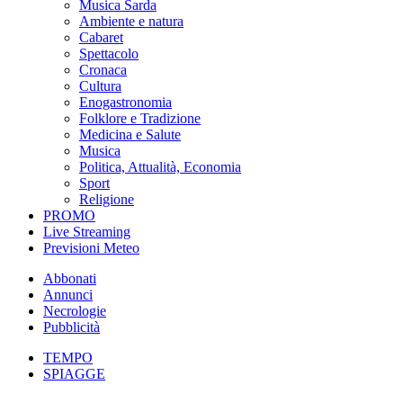
Musica Sarda
Ambiente e natura
Cabaret
Spettacolo
Cronaca
Cultura
Enogastronomia
Folklore e Tradizione
Medicina e Salute
Musica
Politica, Attualità, Economia
Sport
Religione
PROMO
Live Streaming
Previsioni Meteo
Abbonati
Annunci
Necrologie
Pubblicità
TEMPO
SPIAGGE