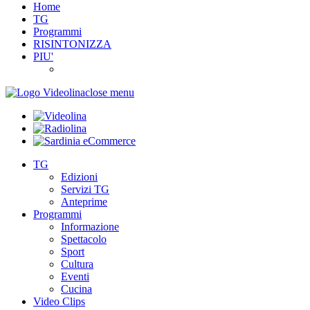
Home
TG
Programmi
RISINTONIZZA
PIU'
close menu
TG
Edizioni
Servizi TG
Anteprime
Programmi
Informazione
Spettacolo
Sport
Cultura
Eventi
Cucina
Video Clips