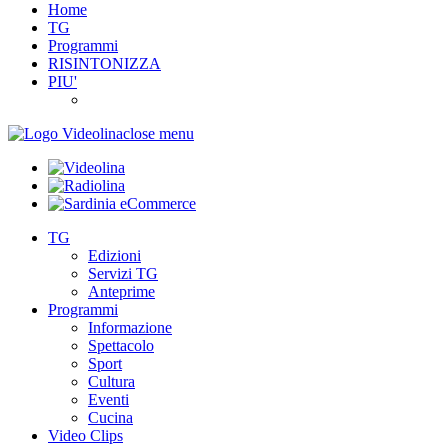
Home
TG
Programmi
RISINTONIZZA
PIU'
close menu
TG
Edizioni
Servizi TG
Anteprime
Programmi
Informazione
Spettacolo
Sport
Cultura
Eventi
Cucina
Video Clips