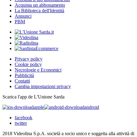
Acquista un abbonamento
La Biblioteca dell'Identità
Annunci
PBM
Privacy policy
Cookie policy
Necrologie e Economici
Pubblicità
Contatti
Cambia impostazioni privacy
Scarica l'app de L'Unione Sarda
apple
android
facebook
twitter
2018 Videolina S.p.A. società a socio unico e soggetta alla attività di