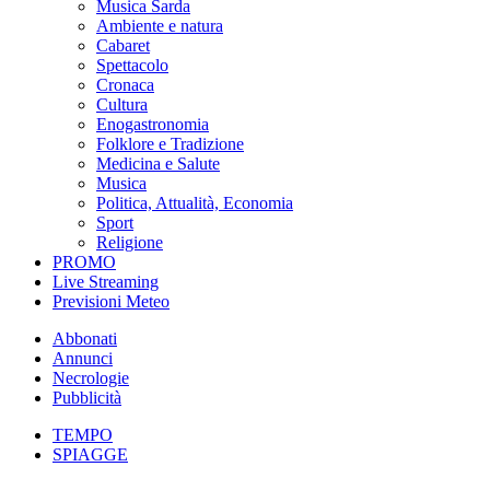
Musica Sarda
Ambiente e natura
Cabaret
Spettacolo
Cronaca
Cultura
Enogastronomia
Folklore e Tradizione
Medicina e Salute
Musica
Politica, Attualità, Economia
Sport
Religione
PROMO
Live Streaming
Previsioni Meteo
Abbonati
Annunci
Necrologie
Pubblicità
TEMPO
SPIAGGE