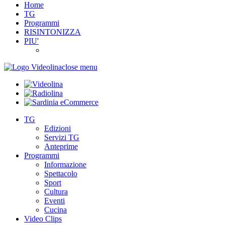
Home
TG
Programmi
RISINTONIZZA
PIU'
close menu
TG
Edizioni
Servizi TG
Anteprime
Programmi
Informazione
Spettacolo
Sport
Cultura
Eventi
Cucina
Video Clips