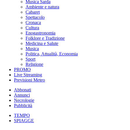
Musica Sarda
Ambiente e natura
Cabaret
Spettacolo
Cronaca
Cultura
Enogastronomia
Folklore e Tradizione
Medicina e Salute
Musica
Politica, Attualità, Economia
Sport
Religione
PROMO
Live Streaming
Previsioni Meteo
Abbonati
Annunci
Necrologie
Pubblicità
TEMPO
SPIAGGE