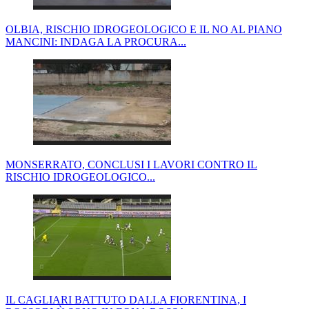
OLBIA, RISCHIO IDROGEOLOGICO E IL NO AL PIANO
MANCINI: INDAGA LA PROCURA...
MONSERRATO, CONCLUSI I LAVORI CONTRO IL
RISCHIO IDROGEOLOGICO...
IL CAGLIARI BATTUTO DALLA FIORENTINA, I