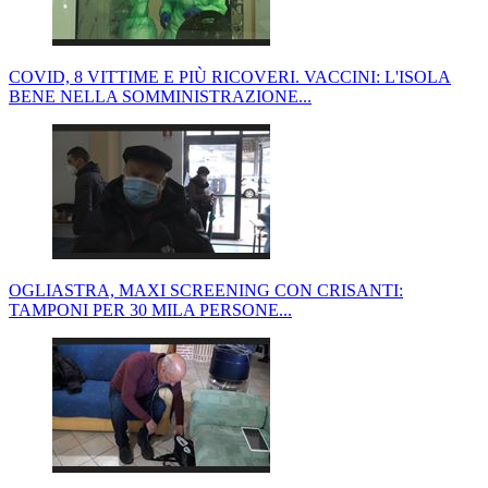
COVID, 8 VITTIME E PIÙ RICOVERI. VACCINI: L'ISOLA
BENE NELLA SOMMINISTRAZIONE...
OGLIASTRA, MAXI SCREENING CON CRISANTI:
TAMPONI PER 30 MILA PERSONE...