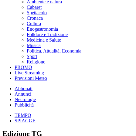
Ambiente e natura
Cabaret
Spettacolo
Cronaca
Cultura
Enogastronomia
Folklore e Tradizione
Medicina e Salute
Musica
Politica, Attualità, Economia
Sport
Religione
PROMO
Live Streaming
Previsioni Meteo
Abbonati
Annunci
Necrologie
Pubblicità
TEMPO
SPIAGGE
Edizione TG