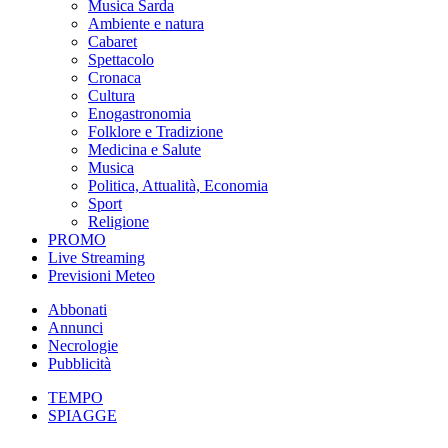
Musica Sarda
Ambiente e natura
Cabaret
Spettacolo
Cronaca
Cultura
Enogastronomia
Folklore e Tradizione
Medicina e Salute
Musica
Politica, Attualità, Economia
Sport
Religione
PROMO
Live Streaming
Previsioni Meteo
Abbonati
Annunci
Necrologie
Pubblicità
TEMPO
SPIAGGE