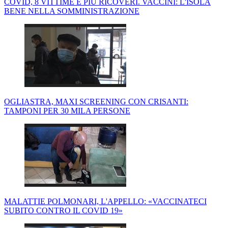
COVID, 8 VITTIME E PIÙ RICOVERI. VACCINI: L'ISOLA
BENE NELLA SOMMINISTRAZIONE
OGLIASTRA, MAXI SCREENING CON CRISANTI:
TAMPONI PER 30 MILA PERSONE
MALATTIE POLMONARI, L'APPELLO: «VACCINATECI
SUBITO CONTRO IL COVID 19»