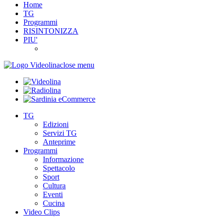
Home
TG
Programmi
RISINTONIZZA
PIU'
close menu
TG
Edizioni
Servizi TG
Anteprime
Programmi
Informazione
Spettacolo
Sport
Cultura
Eventi
Cucina
Video Clips