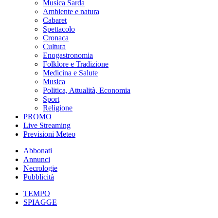
Musica Sarda
Ambiente e natura
Cabaret
Spettacolo
Cronaca
Cultura
Enogastronomia
Folklore e Tradizione
Medicina e Salute
Musica
Politica, Attualità, Economia
Sport
Religione
PROMO
Live Streaming
Previsioni Meteo
Abbonati
Annunci
Necrologie
Pubblicità
TEMPO
SPIAGGE