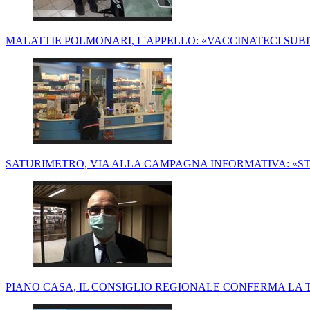
MALATTIE POLMONARI, L'APPELLO: «VACCINATECI SUBI
SATURIMETRO, VIA ALLA CAMPAGNA INFORMATIVA: «S
PIANO CASA, IL CONSIGLIO REGIONALE CONFERMA LA T