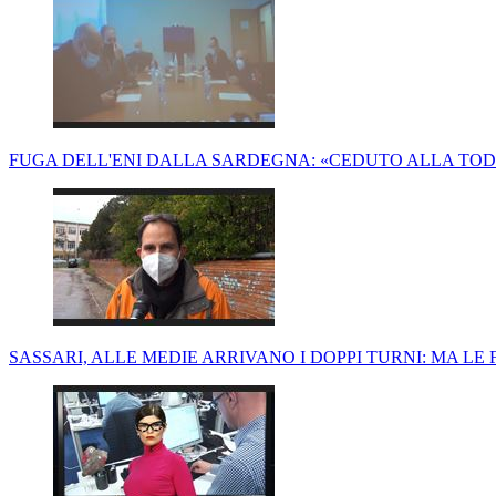
FUGA DELL'ENI DALLA SARDEGNA: «CEDUTO ALLA TODI
SASSARI, ALLE MEDIE ARRIVANO I DOPPI TURNI: MA L