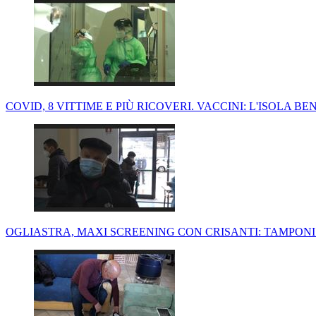
COVID, 8 VITTIME E PIÙ RICOVERI. VACCINI: L'ISOLA 
OGLIASTRA, MAXI SCREENING CON CRISANTI: TAMPONI 