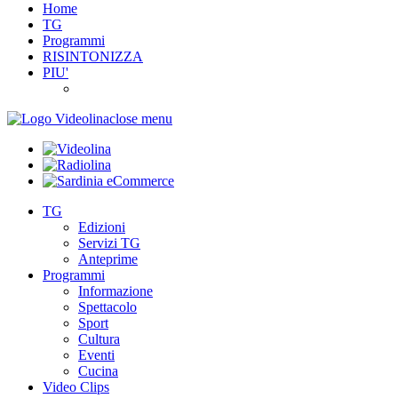
Home
TG
Programmi
RISINTONIZZA
PIU'
close menu
TG
Edizioni
Servizi TG
Anteprime
Programmi
Informazione
Spettacolo
Sport
Cultura
Eventi
Cucina
Video Clips