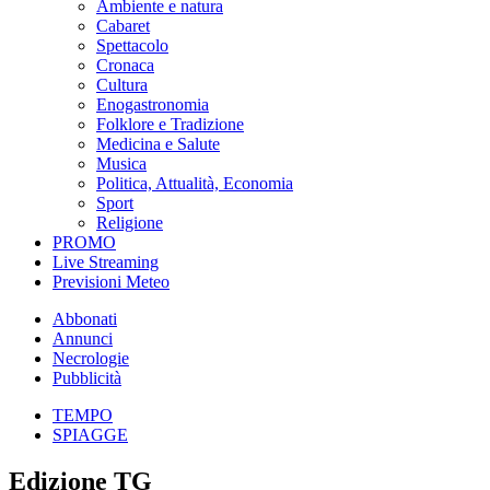
Ambiente e natura
Cabaret
Spettacolo
Cronaca
Cultura
Enogastronomia
Folklore e Tradizione
Medicina e Salute
Musica
Politica, Attualità, Economia
Sport
Religione
PROMO
Live Streaming
Previsioni Meteo
Abbonati
Annunci
Necrologie
Pubblicità
TEMPO
SPIAGGE
Edizione TG