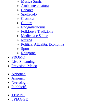
Musica Sarda
Ambiente e natura
Cabaret
Spettacolo
Cronaca
Cultura
Enogastronomia
Folklore e Tradizione
Medicina e Salute
Musica
Politica, Attualità, Economia
Sport
Religione
PROMO
Live Streaming
Previsioni Meteo
Abbonati
Annunci
Necrologie
Pubblicità
TEMPO
SPIAGGE