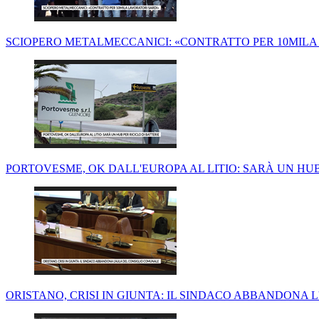
SCIOPERO METALMECCANICI: «CONTRATTO PER 10MILA
PORTOVESME, OK DALL'EUROPA AL LITIO: SARÀ UN HUB
ORISTANO, CRISI IN GIUNTA: IL SINDACO ABBANDONA