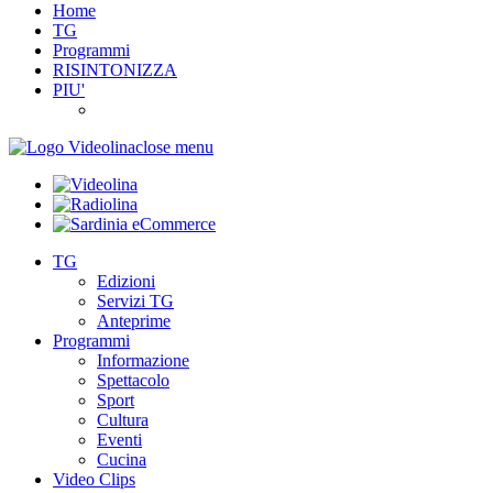
Home
TG
Programmi
RISINTONIZZA
PIU'
close menu
TG
Edizioni
Servizi TG
Anteprime
Programmi
Informazione
Spettacolo
Sport
Cultura
Eventi
Cucina
Video Clips