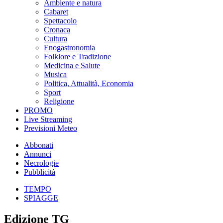
Ambiente e natura
Cabaret
Spettacolo
Cronaca
Cultura
Enogastronomia
Folklore e Tradizione
Medicina e Salute
Musica
Politica, Attualità, Economia
Sport
Religione
PROMO
Live Streaming
Previsioni Meteo
Abbonati
Annunci
Necrologie
Pubblicità
TEMPO
SPIAGGE
Edizione TG