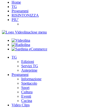
Home
TG
Programmi
RISINTONIZZA
PIU'
close menu
TG
Edizioni
Servizi TG
Anteprime
Programmi
Informazione
Spettacolo
Sport
Cultura
Eventi
Cucina
Video Clips