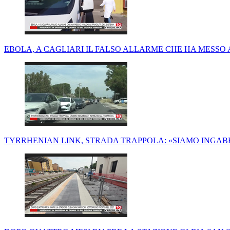
EBOLA, A CAGLIARI IL FALSO ALLARME CHE HA MESSO 
TYRRHENIAN LINK, STRADA TRAPPOLA: «SIAMO INGABB