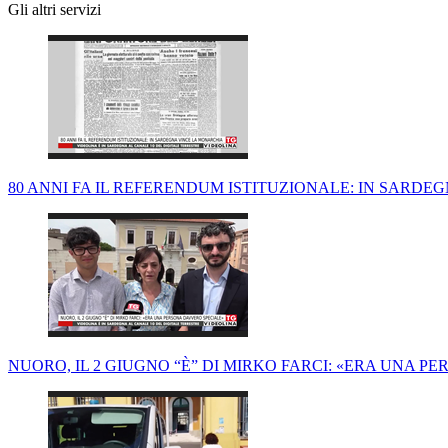
Gli altri servizi
80 ANNI FA IL REFERENDUM ISTITUZIONALE: IN SARD
NUORO, IL 2 GIUGNO “È” DI MIRKO FARCI: «ERA UNA 