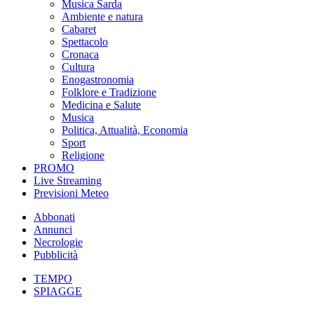
Musica Sarda
Ambiente e natura
Cabaret
Spettacolo
Cronaca
Cultura
Enogastronomia
Folklore e Tradizione
Medicina e Salute
Musica
Politica, Attualità, Economia
Sport
Religione
PROMO
Live Streaming
Previsioni Meteo
Abbonati
Annunci
Necrologie
Pubblicità
TEMPO
SPIAGGE