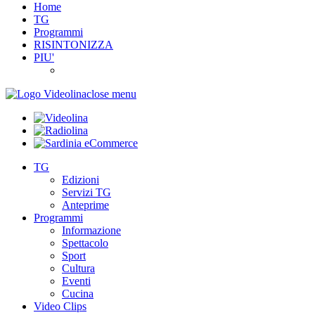
Home
TG
Programmi
RISINTONIZZA
PIU'
close menu
TG
Edizioni
Servizi TG
Anteprime
Programmi
Informazione
Spettacolo
Sport
Cultura
Eventi
Cucina
Video Clips