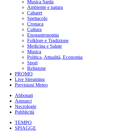
Musica Sarda
Ambiente e natura
Cabaret
Spettacolo
Cronaca
Cultura
Enogastronomia
Folklore e Tradizione
Medicina e Salute
Musica
Politica, Attualità, Economia
Sport
Religione
PROMO
Live Streaming
Previsioni Meteo
Abbonati
Annunci
Necrologie
Pubblicità
TEMPO
SPIAGGE