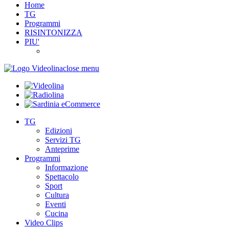
Home
TG
Programmi
RISINTONIZZA
PIU'
close menu
TG
Edizioni
Servizi TG
Anteprime
Programmi
Informazione
Spettacolo
Sport
Cultura
Eventi
Cucina
Video Clips