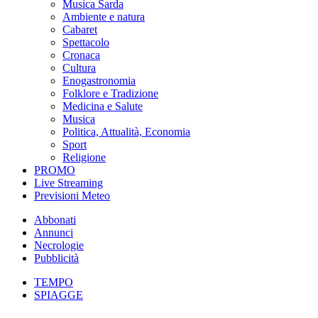
Musica Sarda
Ambiente e natura
Cabaret
Spettacolo
Cronaca
Cultura
Enogastronomia
Folklore e Tradizione
Medicina e Salute
Musica
Politica, Attualità, Economia
Sport
Religione
PROMO
Live Streaming
Previsioni Meteo
Abbonati
Annunci
Necrologie
Pubblicità
TEMPO
SPIAGGE