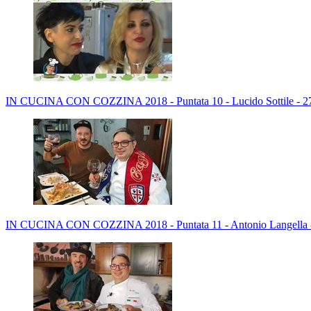
IN CUCINA CON COZZINA 2018 - Puntata 10 - Lucido Sottile - 2
IN CUCINA CON COZZINA 2018 - Puntata 11 - Antonio Langella -