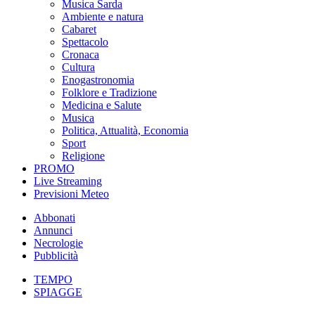
Musica Sarda
Ambiente e natura
Cabaret
Spettacolo
Cronaca
Cultura
Enogastronomia
Folklore e Tradizione
Medicina e Salute
Musica
Politica, Attualità, Economia
Sport
Religione
PROMO
Live Streaming
Previsioni Meteo
Abbonati
Annunci
Necrologie
Pubblicità
TEMPO
SPIAGGE