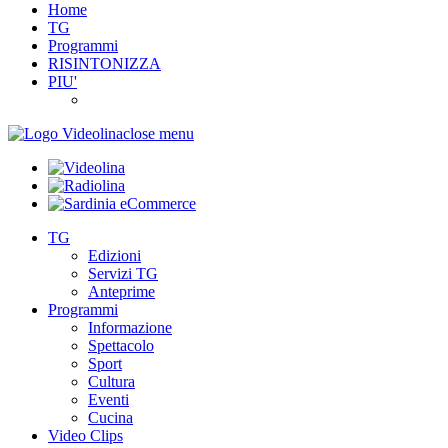
Home
TG
Programmi
RISINTONIZZA
PIU'
close menu
TG
Edizioni
Servizi TG
Anteprime
Programmi
Informazione
Spettacolo
Sport
Cultura
Eventi
Cucina
Video Clips