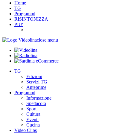
Home
TG
Programmi
RISINTONIZZA
PIU'
close menu
TG
Edizioni
Servizi TG
Anteprime
Programmi
Informazione
Spettacolo
Sport
Cultura
Eventi
Cucina
Video Clips