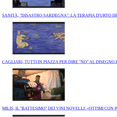
SANITÀ, ''DISASTRO SARDEGNA'': LA TERAPIA D'URTO D
CAGLIARI, TUTTI IN PIAZZA PER DIRE ''NO'' AL DISEGNO
MILIS, IL ''BATTESIMO'' DEI VINI NOVELLI: «OTTIMI CO