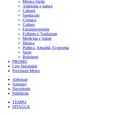
Musica Sarda
Ambiente e natura
Cabaret
Spettacolo
Cronaca
Cultura
Enogastronomia
Folklore e Tradizione
Medicina e Salute
Musica
Politica, Attualità, Economia
Sport
Religione
PROMO
Live Streaming
Previsioni Meteo
Abbonati
Annunci
Necrologie
Pubblicità
TEMPO
SPIAGGE