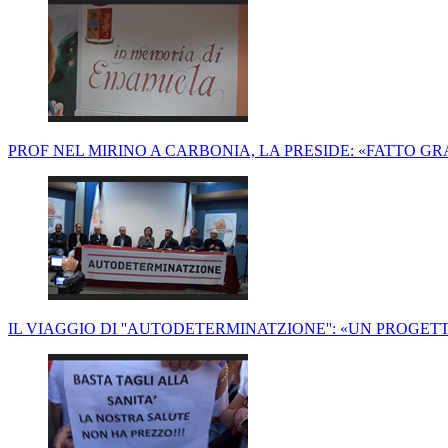
PROF NEL MIRINO A CARBONIA, LA PRESIDE: «FATTO G
IL VIAGGIO DI ''AUTODETERMINATZIONE'': «UN PROG