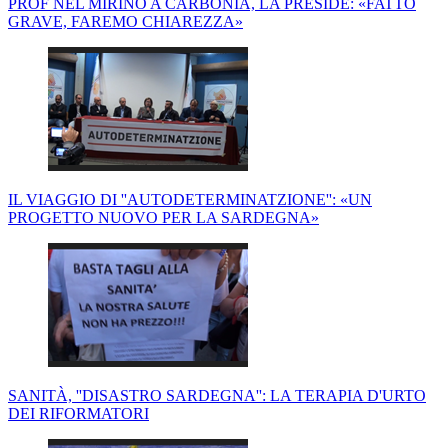
PROF NEL MIRINO A CARBONIA, LA PRESIDE: «FATTO
GRAVE, FAREMO CHIAREZZA»
IL VIAGGIO DI ''AUTODETERMINATZIONE'': «UN
PROGETTO NUOVO PER LA SARDEGNA»
SANITÀ, ''DISASTRO SARDEGNA'': LA TERAPIA D'URTO
DEI RIFORMATORI