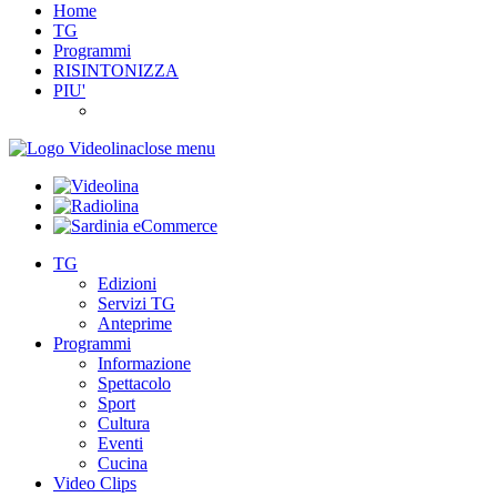
Home
TG
Programmi
RISINTONIZZA
PIU'
close menu
TG
Edizioni
Servizi TG
Anteprime
Programmi
Informazione
Spettacolo
Sport
Cultura
Eventi
Cucina
Video Clips