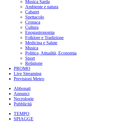
Musica Sarda
Ambiente e natura
Cabaret
Spettacolo
Cronaca
Cultura
Enogastronomia
Folklore e Tradizione
Medicina e Salute
Musica
Politica, Attualità, Economia
Sport
Religione
PROMO
Live Streaming
Previsioni Meteo
Abbonati
Annunci
Necrologie
Pubblicità
TEMPO
SPIAGGE