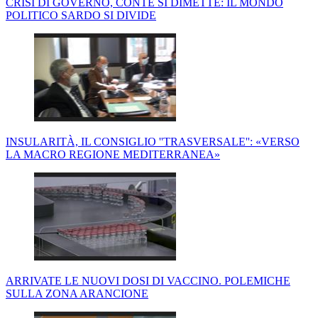
CRISI DI GOVERNO, CONTE SI DIMETTE: IL MONDO
POLITICO SARDO SI DIVIDE
INSULARITÀ, IL CONSIGLIO ''TRASVERSALE'': «VERSO
LA MACRO REGIONE MEDITERRANEA»
ARRIVATE LE NUOVI DOSI DI VACCINO. POLEMICHE
SULLA ZONA ARANCIONE