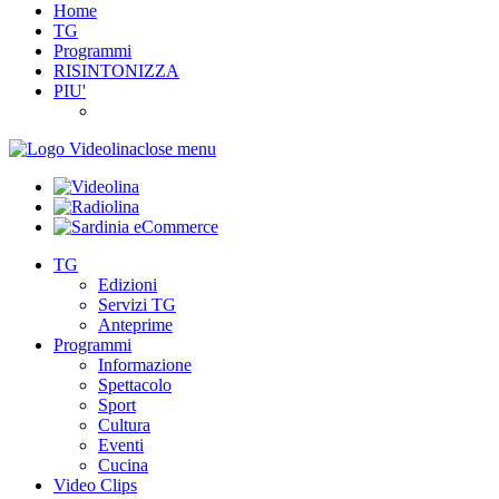
Home
TG
Programmi
RISINTONIZZA
PIU'
close menu
TG
Edizioni
Servizi TG
Anteprime
Programmi
Informazione
Spettacolo
Sport
Cultura
Eventi
Cucina
Video Clips