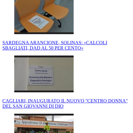
SARDEGNA ARANCIONE, SOLINAS: «CALCOLI
SBAGLIATI, DAD AL 50 PER CENTO»
CAGLIARI, INAUGURATO IL NUOVO ''CENTRO DONNA''
DEL SAN GIOVANNI DI DIO