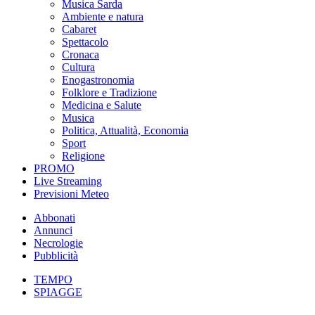
Musica Sarda
Ambiente e natura
Cabaret
Spettacolo
Cronaca
Cultura
Enogastronomia
Folklore e Tradizione
Medicina e Salute
Musica
Politica, Attualità, Economia
Sport
Religione
PROMO
Live Streaming
Previsioni Meteo
Abbonati
Annunci
Necrologie
Pubblicità
TEMPO
SPIAGGE