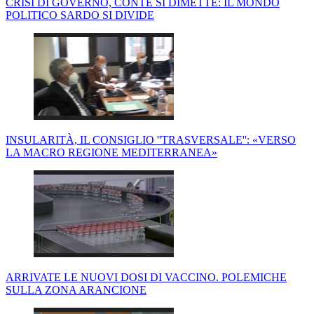
CRISI DI GOVERNO, CONTE SI DIMETTE: IL MONDO
POLITICO SARDO SI DIVIDE
INSULARITÀ, IL CONSIGLIO ''TRASVERSALE'': «VERSO
LA MACRO REGIONE MEDITERRANEA»
ARRIVATE LE NUOVI DOSI DI VACCINO. POLEMICHE
SULLA ZONA ARANCIONE