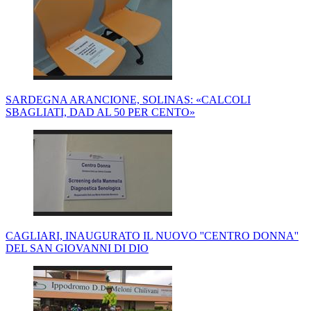
SARDEGNA ARANCIONE, SOLINAS: «CALCOLI
SBAGLIATI, DAD AL 50 PER CENTO»
CAGLIARI, INAUGURATO IL NUOVO ''CENTRO DONNA''
DEL SAN GIOVANNI DI DIO