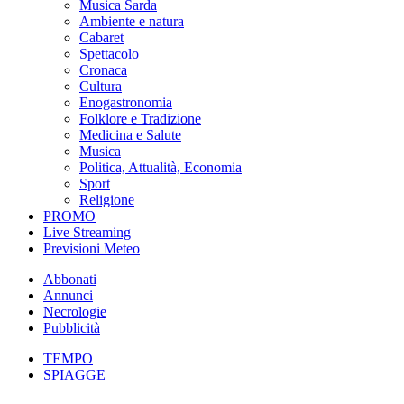
Musica Sarda
Ambiente e natura
Cabaret
Spettacolo
Cronaca
Cultura
Enogastronomia
Folklore e Tradizione
Medicina e Salute
Musica
Politica, Attualità, Economia
Sport
Religione
PROMO
Live Streaming
Previsioni Meteo
Abbonati
Annunci
Necrologie
Pubblicità
TEMPO
SPIAGGE