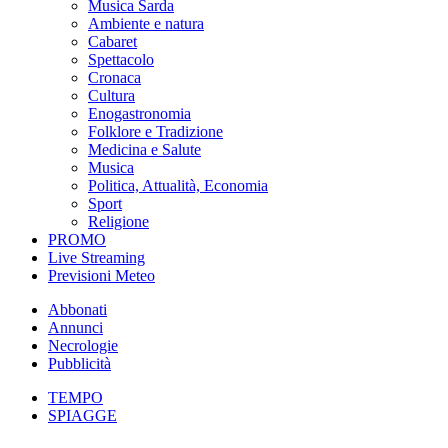
Musica Sarda
Ambiente e natura
Cabaret
Spettacolo
Cronaca
Cultura
Enogastronomia
Folklore e Tradizione
Medicina e Salute
Musica
Politica, Attualità, Economia
Sport
Religione
PROMO
Live Streaming
Previsioni Meteo
Abbonati
Annunci
Necrologie
Pubblicità
TEMPO
SPIAGGE