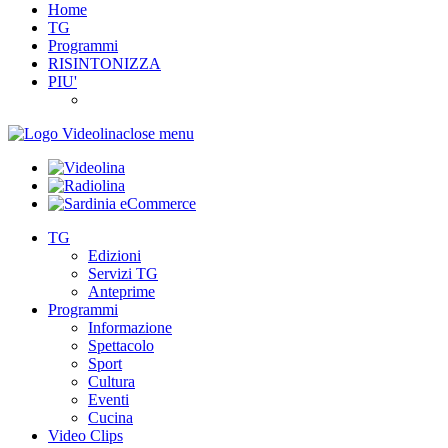
Home
TG
Programmi
RISINTONIZZA
PIU'
close menu
TG
Edizioni
Servizi TG
Anteprime
Programmi
Informazione
Spettacolo
Sport
Cultura
Eventi
Cucina
Video Clips