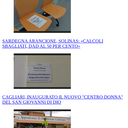
SARDEGNA ARANCIONE, SOLINAS: «CALCOLI
SBAGLIATI, DAD AL 50 PER CENTO»
CAGLIARI, INAUGURATO IL NUOVO ''CENTRO DONNA''
DEL SAN GIOVANNI DI DIO