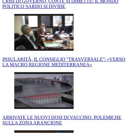
CRISI DI GOVERNO, CONTE SI DIMETTE: IL MONDO
POLITICO SARDO SI DIVIDE
INSULARITÀ, IL CONSIGLIO ''TRASVERSALE'': «VERSO
LA MACRO REGIONE MEDITERRANEA»
ARRIVATE LE NUOVI DOSI DI VACCINO. POLEMICHE
SULLA ZONA ARANCIONE