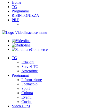
Home
TG
Programmi
RISINTONIZZA
PIU'
close menu
TG
Edizioni
Servizi TG
Anteprime
Programmi
Informazione
Spettacolo
Sport
Cultura
Eventi
Cucina
Video Clips