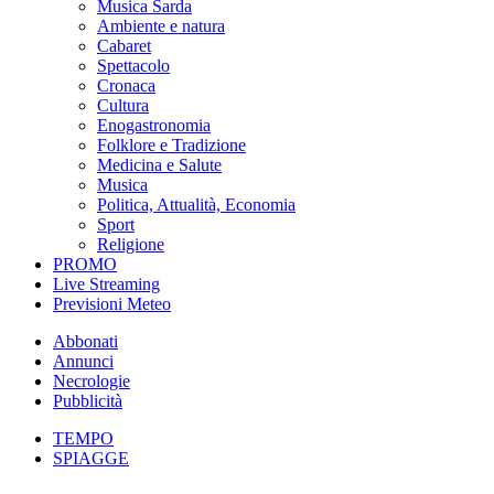
Musica Sarda
Ambiente e natura
Cabaret
Spettacolo
Cronaca
Cultura
Enogastronomia
Folklore e Tradizione
Medicina e Salute
Musica
Politica, Attualità, Economia
Sport
Religione
PROMO
Live Streaming
Previsioni Meteo
Abbonati
Annunci
Necrologie
Pubblicità
TEMPO
SPIAGGE