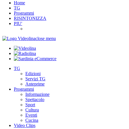
Home
TG
Programmi
RISINTONIZZA
PIU'
close menu
TG
Edizioni
Servizi TG
Anteprime
Programmi
Informazione
Spettacolo
Sport
Cultura
Eventi
Cucina
Video Clips