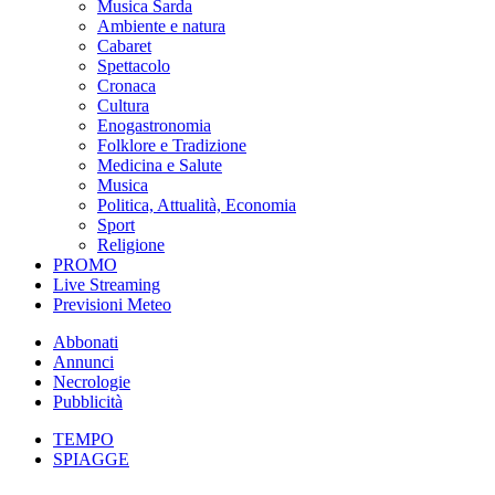
Musica Sarda
Ambiente e natura
Cabaret
Spettacolo
Cronaca
Cultura
Enogastronomia
Folklore e Tradizione
Medicina e Salute
Musica
Politica, Attualità, Economia
Sport
Religione
PROMO
Live Streaming
Previsioni Meteo
Abbonati
Annunci
Necrologie
Pubblicità
TEMPO
SPIAGGE