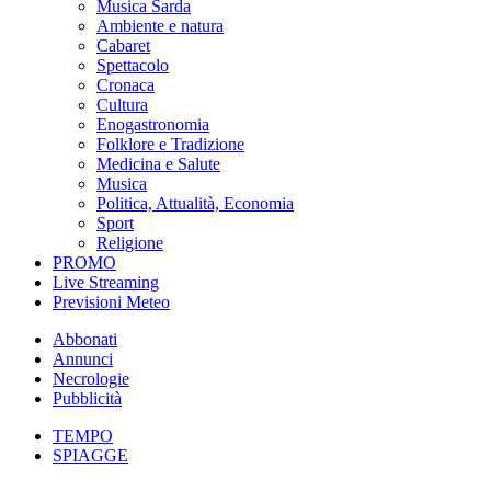
Musica Sarda
Ambiente e natura
Cabaret
Spettacolo
Cronaca
Cultura
Enogastronomia
Folklore e Tradizione
Medicina e Salute
Musica
Politica, Attualità, Economia
Sport
Religione
PROMO
Live Streaming
Previsioni Meteo
Abbonati
Annunci
Necrologie
Pubblicità
TEMPO
SPIAGGE