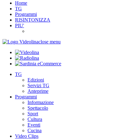
Home
TG
Programmi
RISINTONIZZA
PIU'
close menu
TG
Edizioni
Servizi TG
Anteprime
Programmi
Informazione
Spettacolo
Sport
Cultura
Eventi
Cucina
Video Clips