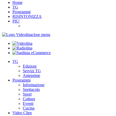
Home
TG
Programmi
RISINTONIZZA
PIU'
close menu
TG
Edizioni
Servizi TG
Anteprime
Programmi
Informazione
Spettacolo
Sport
Cultura
Eventi
Cucina
Video Clips