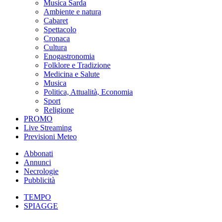
Musica Sarda
Ambiente e natura
Cabaret
Spettacolo
Cronaca
Cultura
Enogastronomia
Folklore e Tradizione
Medicina e Salute
Musica
Politica, Attualità, Economia
Sport
Religione
PROMO
Live Streaming
Previsioni Meteo
Abbonati
Annunci
Necrologie
Pubblicità
TEMPO
SPIAGGE