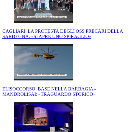
CAGLIARI, LA PROTESTA DEGLI OSS PRECARI DELLA
SARDEGNA: «SI APRE UNO SPIRAGLIO»
ELISOCCORSO, BASE NELLA BARBAGIA -
MANDROLISAI: «TRAGUARDO STORICO»