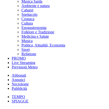
Musica Sarda
Ambiente e natura
Cabaret
Spettacolo
Cronaca
Cultura
Enogastronomia
Folklore e Tradizione
Medicina e Salute
Musica
Politica, Attualità, Economia
Sport
Religione
PROMO
Live Streaming
Previsioni Meteo
Abbonati
Annunci
Necrologie
Pubblicità
TEMPO
SPIAGGE