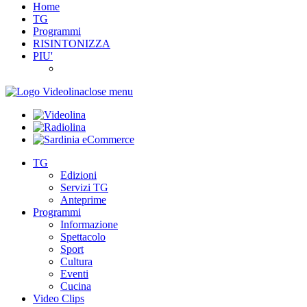
Home
TG
Programmi
RISINTONIZZA
PIU'
close menu
TG
Edizioni
Servizi TG
Anteprime
Programmi
Informazione
Spettacolo
Sport
Cultura
Eventi
Cucina
Video Clips