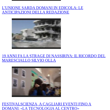
L'UNIONE SARDA DOMANI IN EDICOLA: LE
ANTICIPAZIONI DELLA REDAZIONE
19 ANNI FA LA STRAGE DI NASSIRIYA: IL RICORDO DEL
MARESCIALLO SILVIO OLLA
FESTIVALSCIENZA, A CAGLIARI EVENTI FINO A
DOMANI: «LA TECNOLOGIA AL CENTRO»