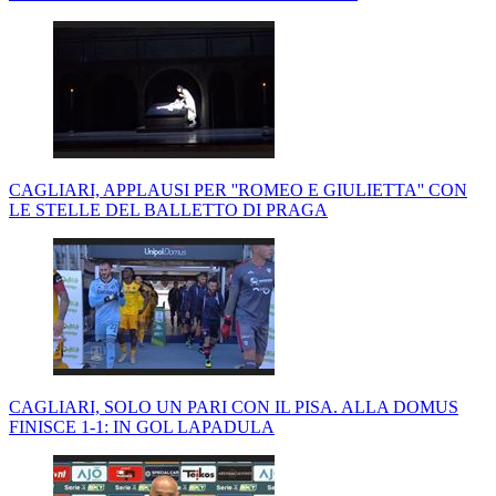
CAGLIARI, APPLAUSI PER ''ROMEO E GIULIETTA'' CON
LE STELLE DEL BALLETTO DI PRAGA
CAGLIARI, SOLO UN PARI CON IL PISA. ALLA DOMUS
FINISCE 1-1: IN GOL LAPADULA