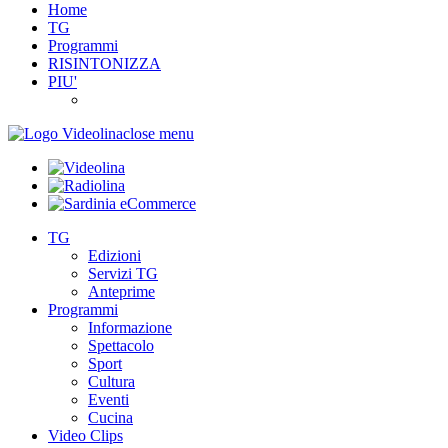
Home
TG
Programmi
RISINTONIZZA
PIU'
close menu
TG
Edizioni
Servizi TG
Anteprime
Programmi
Informazione
Spettacolo
Sport
Cultura
Eventi
Cucina
Video Clips