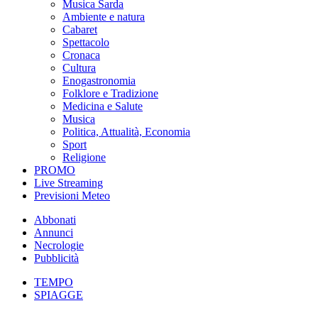
Musica Sarda
Ambiente e natura
Cabaret
Spettacolo
Cronaca
Cultura
Enogastronomia
Folklore e Tradizione
Medicina e Salute
Musica
Politica, Attualità, Economia
Sport
Religione
PROMO
Live Streaming
Previsioni Meteo
Abbonati
Annunci
Necrologie
Pubblicità
TEMPO
SPIAGGE