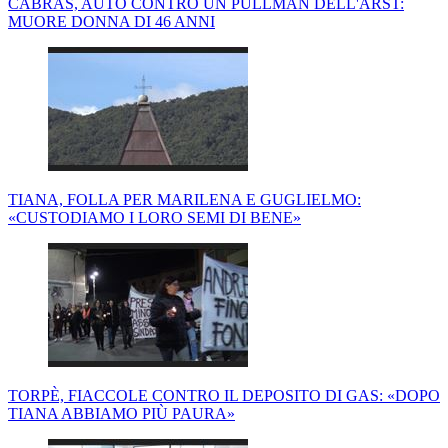
CABRAS, AUTO CONTRO UN PULLMAN DELL'ARST:
MUORE DONNA DI 46 ANNI
TIANA, FOLLA PER MARILENA E GUGLIELMO:
«CUSTODIAMO I LORO SEMI DI BENE»
TORPÈ, FIACCOLE CONTRO IL DEPOSITO DI GAS: «DOPO
TIANA ABBIAMO PIÙ PAURA»