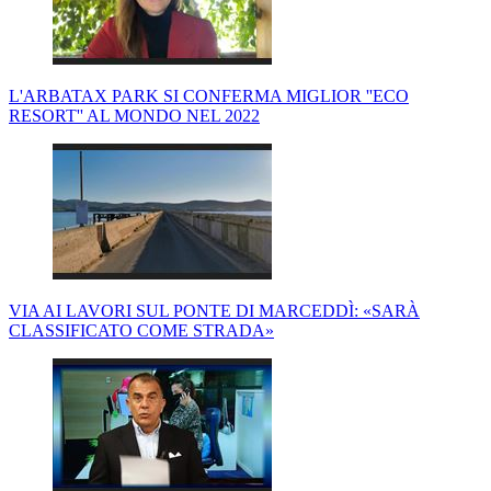
L'ARBATAX PARK SI CONFERMA MIGLIOR ''ECO
RESORT'' AL MONDO NEL 2022
VIA AI LAVORI SUL PONTE DI MARCEDDÌ: «SARÀ
CLASSIFICATO COME STRADA»