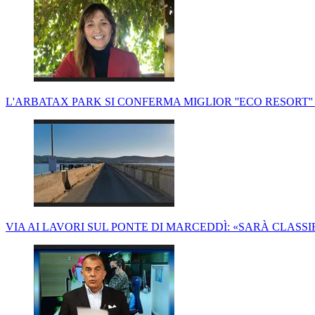
L'ARBATAX PARK SI CONFERMA MIGLIOR ''ECO RESORT''
VIA AI LAVORI SUL PONTE DI MARCEDDÌ: «SARÀ CLASS