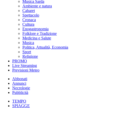
Musica Sarda
Ambiente e natura
Cabaret
Spettacolo
Cronaca
Cultura
Enogastronomia
Folklore e Tradizione
Medicina e Salute
Musica
Politica, Attualità, Economia
Sport
Religione
PROMO
Live Streaming
Previsioni Meteo
Abbonati
Annunci
Necrologie
Pubblicità
TEMPO
SPIAGGE