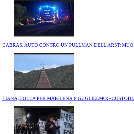
CABRAS, AUTO CONTRO UN PULLMAN DELL'ARST: MUOR
TIANA, FOLLA PER MARILENA E GUGLIELMO: «CUSTODIA