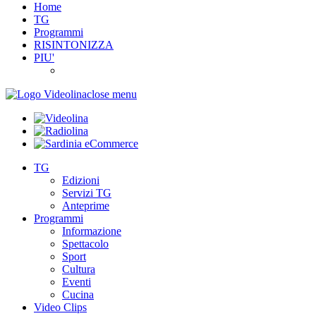
Home
TG
Programmi
RISINTONIZZA
PIU'
close menu
TG
Edizioni
Servizi TG
Anteprime
Programmi
Informazione
Spettacolo
Sport
Cultura
Eventi
Cucina
Video Clips