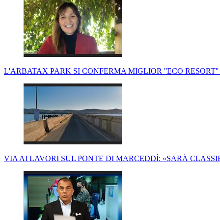
L'ARBATAX PARK SI CONFERMA MIGLIOR ''ECO RESORT''
VIA AI LAVORI SUL PONTE DI MARCEDDÌ: «SARÀ CLASS