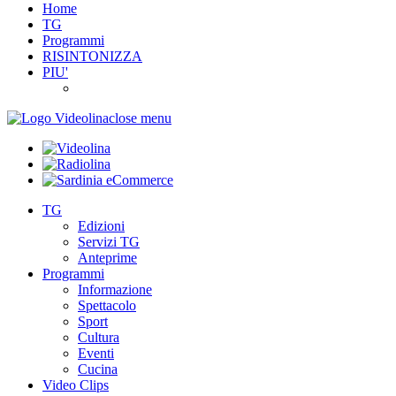
Home
TG
Programmi
RISINTONIZZA
PIU'
close menu
TG
Edizioni
Servizi TG
Anteprime
Programmi
Informazione
Spettacolo
Sport
Cultura
Eventi
Cucina
Video Clips