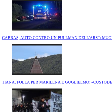
CABRAS, AUTO CONTRO UN PULLMAN DELL'ARST: MUOR
TIANA, FOLLA PER MARILENA E GUGLIELMO: «CUSTODIA