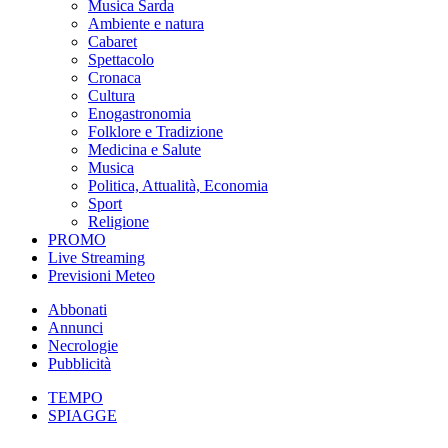
Musica Sarda
Ambiente e natura
Cabaret
Spettacolo
Cronaca
Cultura
Enogastronomia
Folklore e Tradizione
Medicina e Salute
Musica
Politica, Attualità, Economia
Sport
Religione
PROMO
Live Streaming
Previsioni Meteo
Abbonati
Annunci
Necrologie
Pubblicità
TEMPO
SPIAGGE