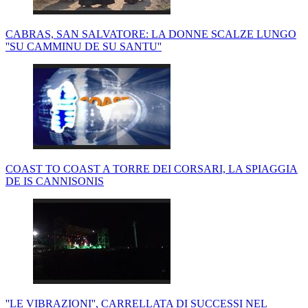
CABRAS, SAN SALVATORE: LA DONNE SCALZE LUNGO
''SU CAMMINU DE SU SANTU''
COAST TO COAST A TORRE DEI CORSARI, LA SPIAGGIA
DE IS CANNISONIS
''LE VIBRAZIONI'', CARRELLATA DI SUCCESSI NEL