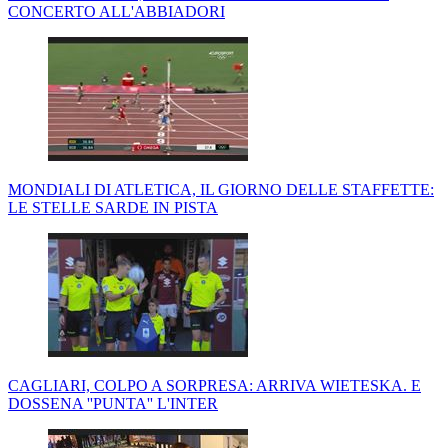
CONCERTO ALL'ABBIADORI
MONDIALI DI ATLETICA, IL GIORNO DELLE STAFFETTE:
LE STELLE SARDE IN PISTA
CAGLIARI, COLPO A SORPRESA: ARRIVA WIETESKA. E
DOSSENA ''PUNTA'' L'INTER