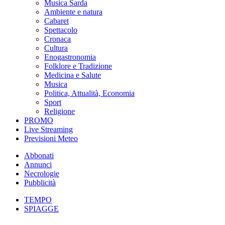
Musica Sarda
Ambiente e natura
Cabaret
Spettacolo
Cronaca
Cultura
Enogastronomia
Folklore e Tradizione
Medicina e Salute
Musica
Politica, Attualità, Economia
Sport
Religione
PROMO
Live Streaming
Previsioni Meteo
Abbonati
Annunci
Necrologie
Pubblicità
TEMPO
SPIAGGE