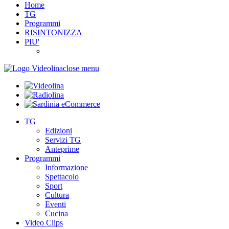
Home
TG
Programmi
RISINTONIZZA
PIU'
close menu
TG
Edizioni
Servizi TG
Anteprime
Programmi
Informazione
Spettacolo
Sport
Cultura
Eventi
Cucina
Video Clips